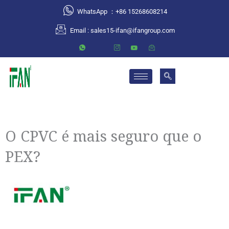
跳
WhatsApp ：+86 15268608214
至
Email :
sales15-ifan@ifangroup.com
内
容
O CPVC é mais seguro que o
PEX?