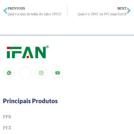
PREVIOUS
NEXT
Prev
N
Qual é a taxa de falha do tubo CPVC?
Qual é o CPVC ou PVC mais forte?
Principais Produtos
PPR
PEX