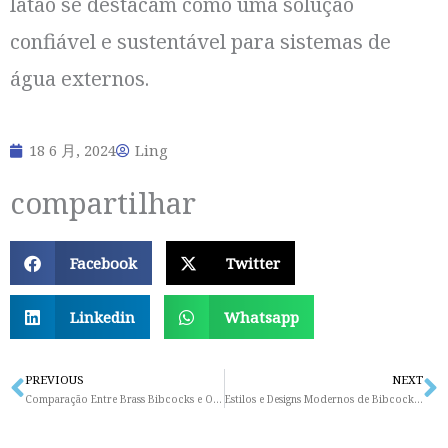
latão se destacam como uma solução
confiável e sustentável para sistemas de
água externos.
18 6 月, 2024
Ling
compartilhar
Facebook
Twitter
Linkedin
Whatsapp
PREVIOUS
NEXT
Prev
N
Comparação Entre Brass Bibcocks e Outros Materiais de Torneiras
Estilos e Designs Modernos de Bibcocks de Latão para Sua Casa