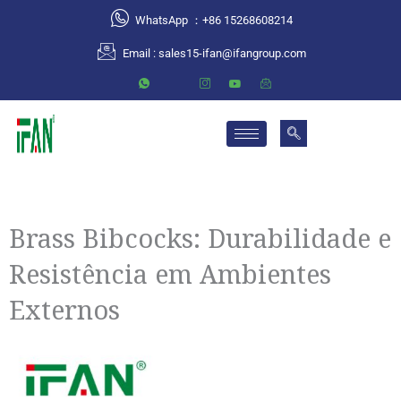
跳
WhatsApp ：+86 15268608214
至
Email :
sales15-ifan@ifangroup.com
内
容
Brass Bibcocks: Durabilidade e
Resistência em Ambientes
Externos