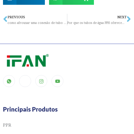
PREVIOUS
NEXT
Prev
N
como afrouxar uma conexão de tubo de pvc?
Por que os tubos de água PPH oferecem uma vantagem competitiva?
Principais Produtos
PPR