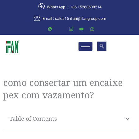
跳
WhatsApp ：+86 15268608214
至
Email :
sales15-ifan@ifangroup.com
内
容
como consertar um encaixe
pex com vazamento?
Table of Contents