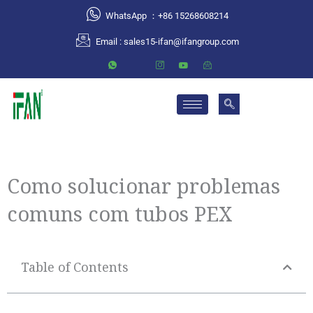
跳
WhatsApp ：+86 15268608214
至
Email :
sales15-ifan@ifangroup.com
内
容
Como solucionar problemas
comuns com tubos PEX
Table of Contents