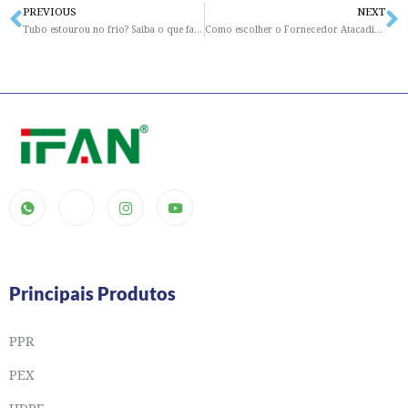
PREVIOUS
NEXT
Prev
N
Tubo estourou no frio? Saiba o que fazer para evitar problemas!
Como escolher o Fornecedor Atacadista de Tubos PEX para sua empresa
Principais Produtos
PPR
PEX
HDPE