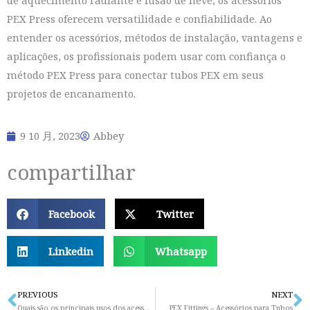
PEX Press oferecem versatilidade e confiabilidade. Ao
entender os acessórios, métodos de instalação, vantagens e
aplicações, os profissionais podem usar com confiança o
método PEX Press para conectar tubos PEX em seus
projetos de encanamento.
9 10 月, 2023
Abbey
compartilhar
Facebook
Twitter
Linkedin
Whatsapp
PREVIOUS
NEXT
Prev
N
Quais são os principais usos dos acessórios para tubos PPR? Uma visão geral abrangente
PEX Fittings – Acessórios para Tubos