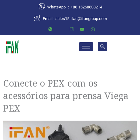
跳
WhatsApp ：+86 15268608214
至
Email :
sales15-ifan@ifangroup.com
内
容
Conecte o PEX com os
acessórios para prensa Viega
PEX