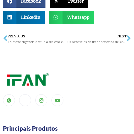
Facebook
Twitter
Linkedin
Whatsapp
PREVIOUS
NEXT
Prev
N
Adicione elegância e estilo à sua casa com acessórios de latão
Os benefícios de usar acessórios de latão em sua casa
Principais Produtos