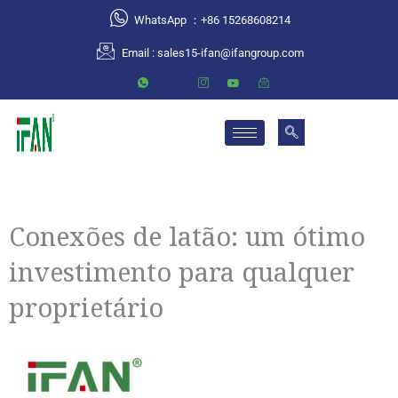
跳
WhatsApp ：+86 15268608214
至
Email :
sales15-ifan@ifangroup.com
内
容
Conexões de latão: um ótimo
investimento para qualquer
proprietário