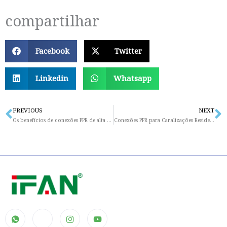
compartilhar
Facebook
Twitter
Linkedin
Whatsapp
PREVIOUS
NEXT
Prev
N
Os benefícios de conexões PPR de alta qualidade em sistemas de encanamento
Conexões PPR para Canalizações Residenciais: Uma Solução Prática