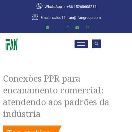
跳
WhatsApp ：+86 15268608214
至
Email :
sales15-ifan@ifangroup.com
内
容
Conexões PPR para
encanamento comercial:
atendendo aos padrões da
indústria