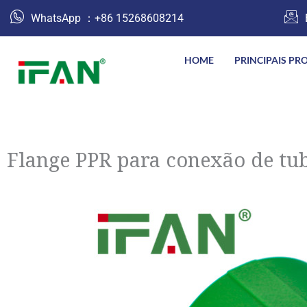
跳
WhatsApp ：+86 15268608214
至
内
HOME
PRINCIPAIS PR
容
Flange PPR para conexão de tu