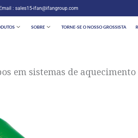
Email :
sales15-ifan@ifangroup.com
ODUTOS
SOBRE
TORNE-SE O NOSSO GROSSISTA
bos em sistemas de aquecimento