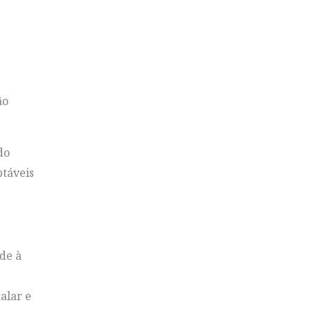
ão
do
ptáveis
de à
alar e