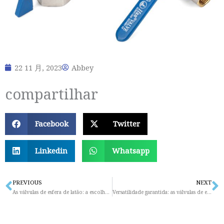
22 11 月, 2023
Abbey
compartilhar
Facebook
Twitter
Linkedin
Whatsapp
PREVIOUS
NEXT
Prev
N
As válvulas de esfera de latão: a escolha certa para resultados duradouros
Versatilidade garantida: as válvulas de esfera de latão se adaptam a diferentes aplicações