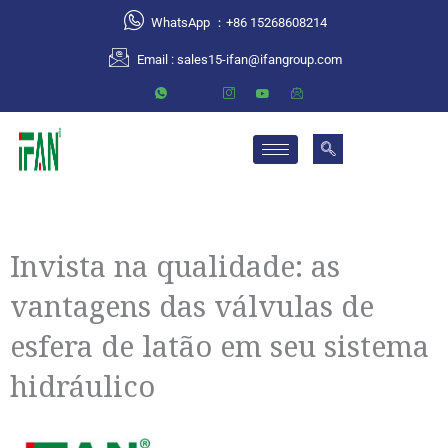
跳
WhatsApp ：+86 15268608214
至
Email :
sales15-ifan@ifangroup.com
内
容
Invista na qualidade: as
vantagens das válvulas de
esfera de latão em seu sistema
hidráulico