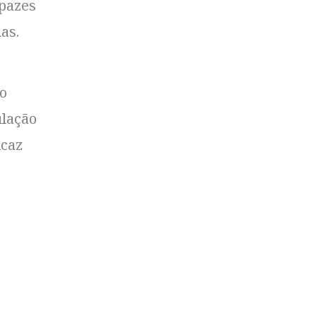
apazes
as.
o
ulação
icaz