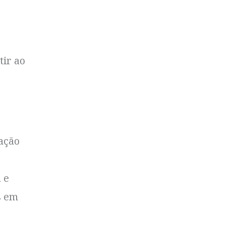
tir ao
ação
 e
s em