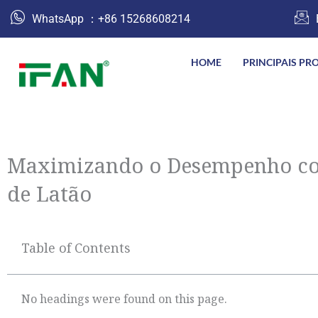
跳
WhatsApp ：+86 15268608214
至
内
HOME
PRINCIPAIS PR
容
Maximizando o Desempenho com
de Latão
Table of Contents
No headings were found on this page.