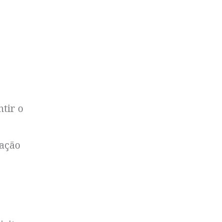
tir o
ração