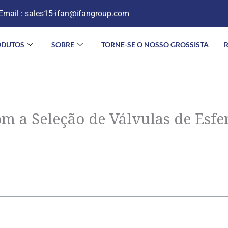
Email :
sales15-ifan@ifangroup.com
ODUTOS
SOBRE
TORNE-SE O NOSSO GROSSISTA
 a Seleção de Válvulas de Esfe