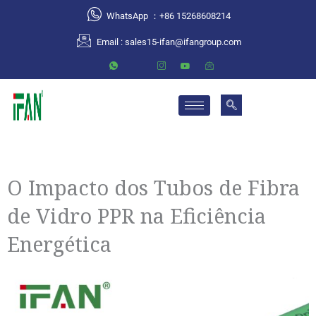
跳
WhatsApp ：+86 15268608214
至
Email :
sales15-ifan@ifangroup.com
内
容
O Impacto dos Tubos de Fibra
de Vidro PPR na Eficiência
Energética