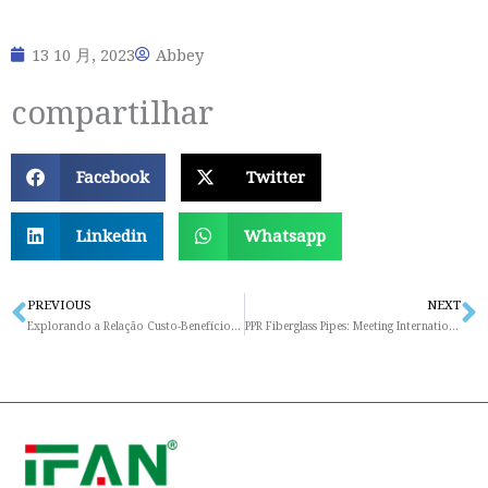
13 10 月, 2023
Abbey
compartilhar
Facebook
Twitter
Linkedin
Whatsapp
PREVIOUS
NEXT
Prev
N
Explorando a Relação Custo-Benefício dos Tubos de Fibra de Vidro PPR
PPR Fiberglass Pipes: Meeting International Standards and Regulations