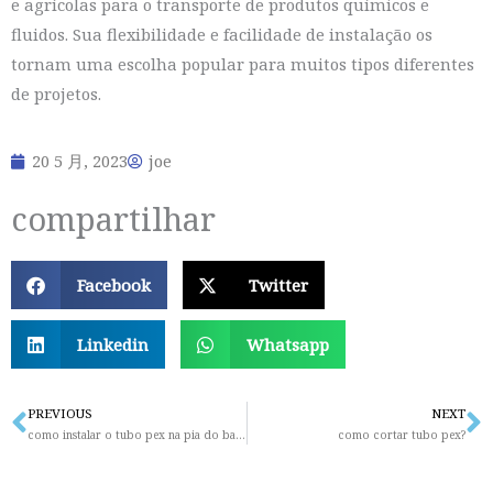
e agrícolas para o transporte de produtos químicos e
fluidos. Sua flexibilidade e facilidade de instalação os
tornam uma escolha popular para muitos tipos diferentes
de projetos.
20 5 月, 2023
joe
compartilhar
Facebook
Twitter
Linkedin
Whatsapp
PREVIOUS
NEXT
Prev
N
como instalar o tubo pex na pia do banheiro?
como cortar tubo pex?