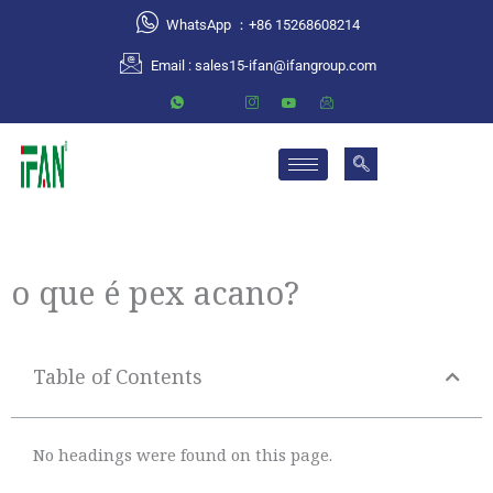
跳
WhatsApp ：+86 15268608214
至
Email :
sales15-ifan@ifangroup.com
内
容
o que é pex acano?
Table of Contents
No headings were found on this page.