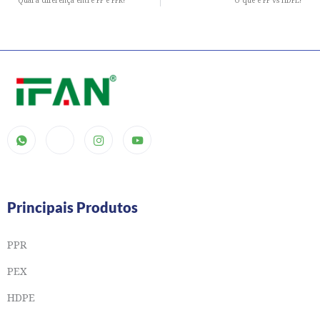
Qual a diferença entre PP e PPR?
O que é PP vs HDPE?
Principais Produtos
PPR
PEX
HDPE