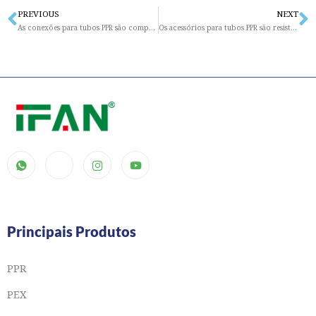
PREVIOUS
NEXT
Prev
N
As conexões para tubos PPR são compatíveis com outros tipos de materiais de tubulação?
Os acessórios para tubos PPR são resistentes aos raios UV?
Principais Produtos
PPR
PEX