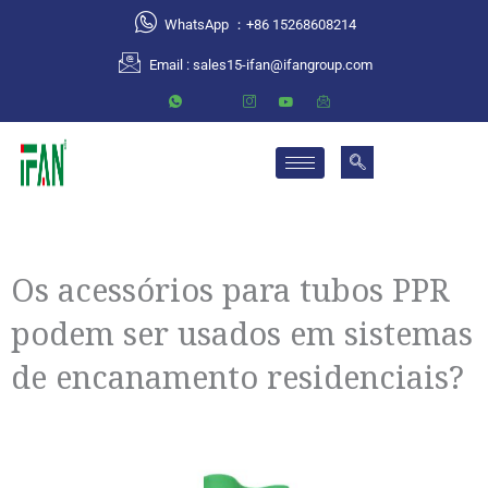
跳
WhatsApp ：+86 15268608214
至
Email :
sales15-ifan@ifangroup.com
内
容
Os acessórios para tubos PPR
podem ser usados em sistemas
de encanamento residenciais?