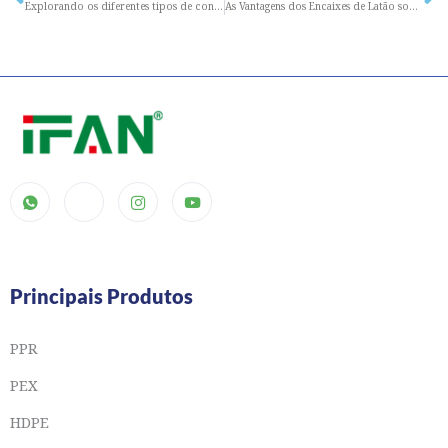
Prev
N
Explorando os diferentes tipos de conexões de latão e suas aplicações
As Vantagens dos Encaixes de Latão sobre Outro Material
Principais Produtos
PPR
PEX
HDPE