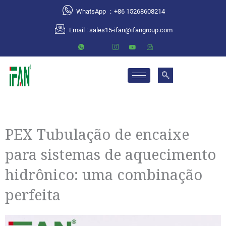
跳
WhatsApp ：+86 15268608214
至
Email :
sales15-ifan@ifangroup.com
内
容
PEX Tubulação de encaixe
para sistemas de aquecimento
hidrônico: uma combinação
perfeita