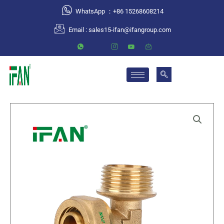
跳
WhatsApp ：+86 15268608214
至
Email :
sales15-ifan@ifangroup.com
内
容