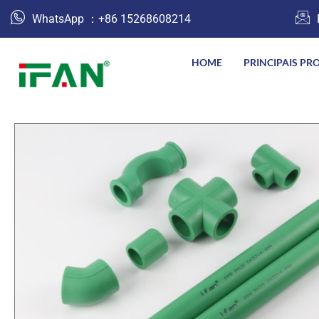
跳
WhatsApp ：+86 15268608214
至
内
HOME
PRINCIPAIS PR
容