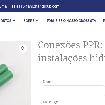
Email :
sales15-ifan@ifangroup.com
ODUTOS
SOBRE
TORNE-SE O NOSSO GROSSISTA
Conexões PPR: 
instalações hid
Name
Message