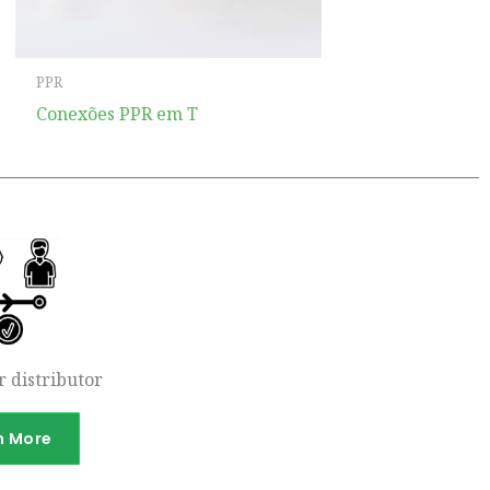
PPR
Conexões PPR em T
 distributor
n More