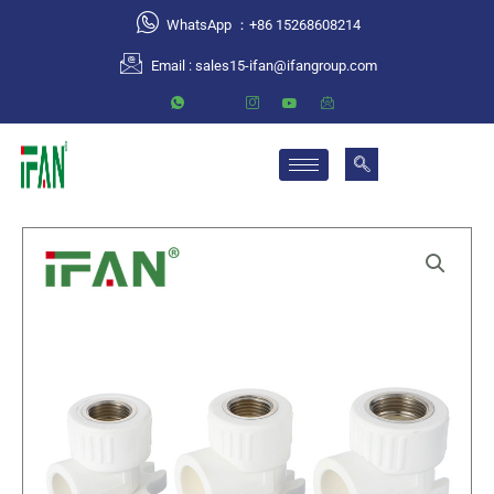
跳
WhatsApp ：+86 15268608214
至
Email :
sales15-ifan@ifangroup.com
内
容