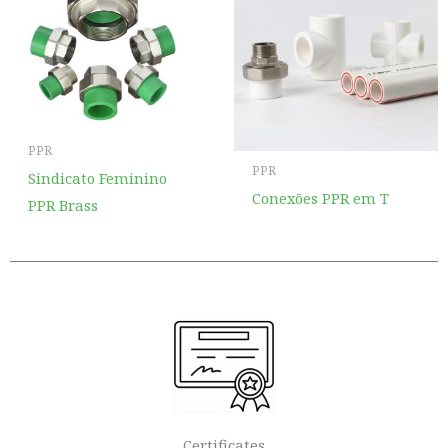
PPR
PPR
Sindicato Feminino
Conexões PPR em T
PPR Brass
Certificates