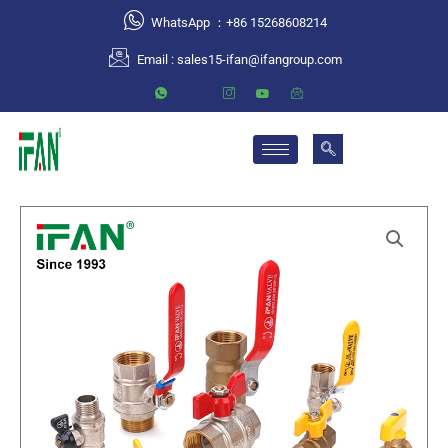
跳
WhatsApp ：+86 15268608214
至
Email :
sales15-ifan@ifangroup.com
内
容