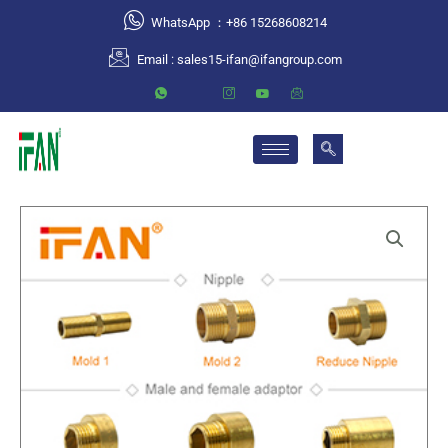
跳
WhatsApp ：+86 15268608214
至
Email :
sales15-ifan@ifangroup.com
内
容