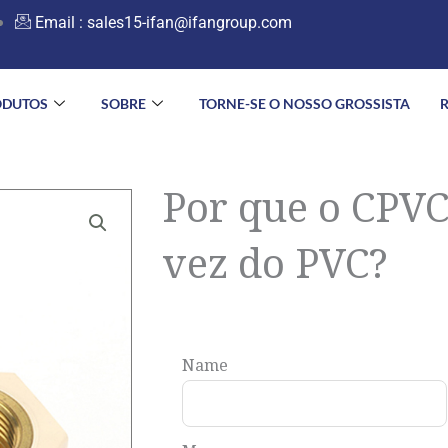
Email :
sales15-ifan@ifangroup.com
ODUTOS
SOBRE
TORNE-SE O NOSSO GROSSISTA
Por que o CPVC
vez do PVC?
Name