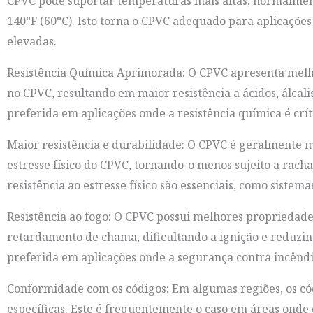
CPVC pode suportar temperaturas mais altas, normalmen
140°F (60°C). Isto torna o CPVC adequado para aplicaçõe
elevadas.
Resistência Química Aprimorada: O CPVC apresenta melho
no CPVC, resultando em maior resistência a ácidos, álcali
preferida em aplicações onde a resistência química é crí
Maior resistência e durabilidade: O CPVC é geralmente ma
estresse físico do CPVC, tornando-o menos sujeito a rach
resistência ao estresse físico são essenciais, como siste
Resistência ao fogo: O CPVC possui melhores propriedade
retardamento de chama, dificultando a ignição e reduzin
preferida em aplicações onde a segurança contra incêndio
Conformidade com os códigos: Em algumas regiões, os có
específicas. Este é frequentemente o caso em áreas onde 