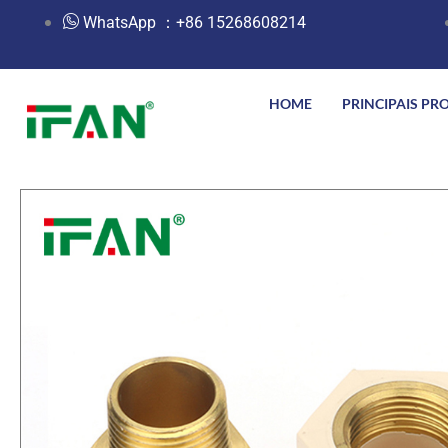
跳
WhatsApp ：+86 15268608214
至
内
容
HOME
PRINCIPAIS PR