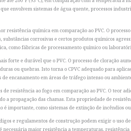
te até 200°F (93°C), em comparação com a temperatura má
s que envolvem sistemas de água quente, processos indust
r resistência química em comparação ao PVC. O processo 
s, substâncias corrosivas e certos produtos químicos agressi
tica, como fábricas de processamento químico ou laboratóri
is forte e durável que o PVC. O processo de cloração aume
aduras ou quebras. Isto torna o CPVC adequado para aplica
mas de encanamento em áreas de tráfego intenso ou ambiente
s de resistência ao fogo em comparação ao PVC. O teor adi
do a propagação das chamas. Esta propriedade de resistênc
 é importante, como sistemas de extinção de incêndios ou i
digos e regulamentos de construção podem exigir o uso d
é necessária maior resistência a temperaturas, resistência