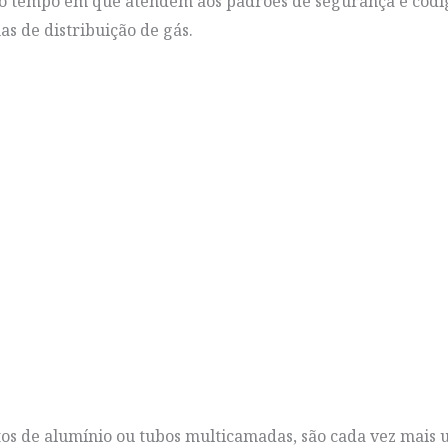
mo tempo em que atendem aos padrões de segurança e códig
s de distribuição de gás.
s de alumínio ou tubos multicamadas, são cada vez mais 