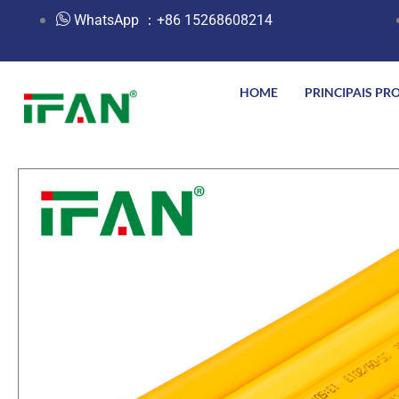
跳
WhatsApp ：+86 15268608214
至
内
容
HOME
PRINCIPAIS PR