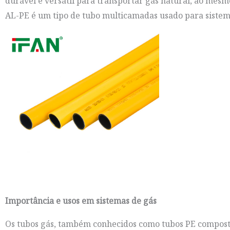
durável e versátil para transportar gás natural, ao mes
AL-PE é um tipo de tubo multicamadas usado para sistema
Importância e usos em sistemas de gás
Os tubos gás, também conhecidos como tubos PE composto