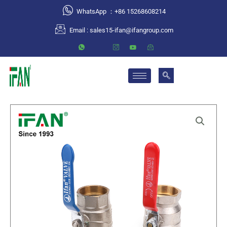
跳
WhatsApp ：+86 15268608214
至
Email :
sales15-ifan@ifangroup.com
内
容