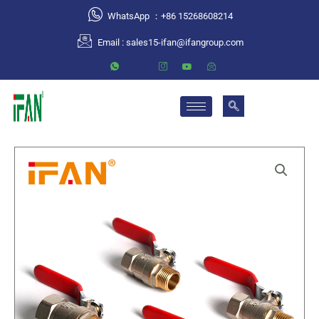
跳
WhatsApp ：+86 15268608214
至
Email :
sales15-ifan@ifangroup.com
内
容