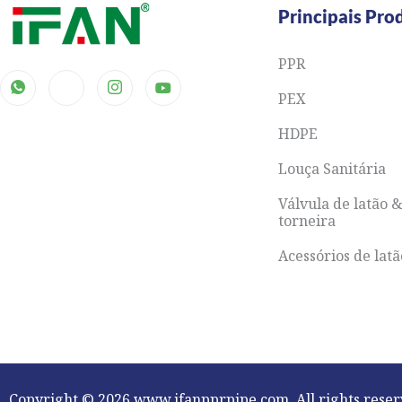
Principais Pro
PPR
PEX
HDPE
Louça Sanitária
Válvula de latão 
torneira
Acessórios de lat
Copyright © 2026 www.ifanpprpipe.com. All rights reser