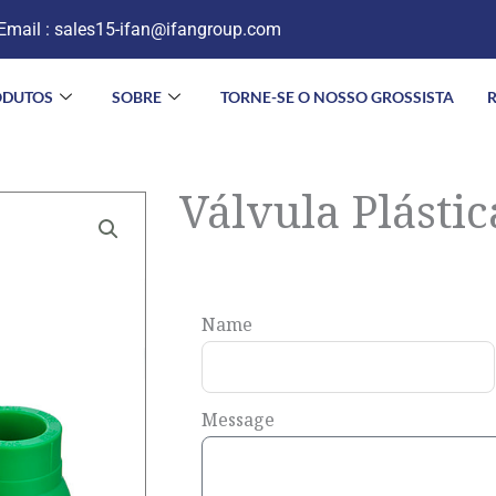
Email :
sales15-ifan@ifangroup.com
ODUTOS
SOBRE
TORNE-SE O NOSSO GROSSISTA
Válvula Plásti
Name
Message