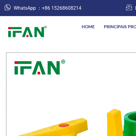
跳
WhatsApp ：+86 15268608214
至
内
HOME
PRINCIPAIS PR
容