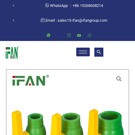
跳
WhatsApp ：+86 15268608214
至
内
Email :
sales15-ifan@ifangroup.com
容