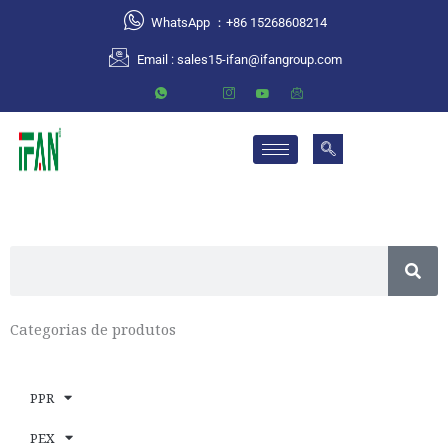
跳
WhatsApp ：+86 15268608214
至
Email :
sales15-ifan@ifangroup.com
内
容
S
e
a
Categorias de produtos
r
c
h
PPR
PEX