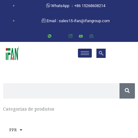
跳
WhatsApp ：+86 15268608214
至
内
Email :
sales15-ifan@ifangroup.com
容
S
e
a
Categorias de produtos
r
c
h
PPR