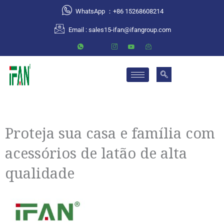
跳
WhatsApp ：+86 15268608214
至
Email :
sales15-ifan@ifangroup.com
内
容
Proteja sua casa e família com
acessórios de latão de alta
qualidade