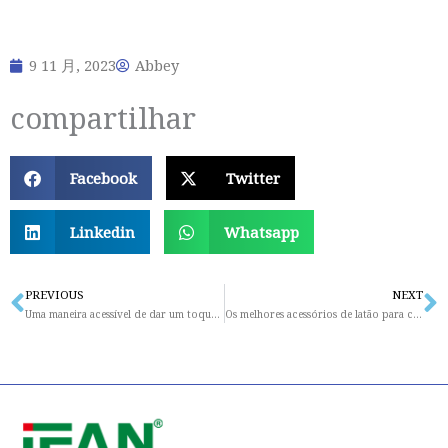
9 11 月, 2023
Abbey
compartilhar
Facebook
Twitter
Linkedin
Whatsapp
PREVIOUS
NEXT
Prev
N
Uma maneira acessível de dar um toque luxuoso à sua casa: acessórios de latão
Os melhores acessórios de latão para cada quarto da sua casa