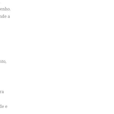
a
penho.
onde a
nto,
ra
de e