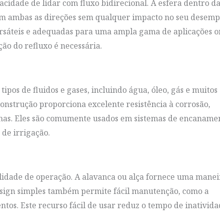
acidade de lidar com fluxo bidirecional. A esfera dentro d
a em ambas as direções sem qualquer impacto no seu desem
 versáteis e adequadas para uma ampla gama de aplicações 
ão do refluxo é necessária.
tipos de fluidos e gases, incluindo água, óleo, gás e muitos
construção proporciona excelente resistência à corrosão,
rnas. Eles são comumente usados em sistemas de encaname
 de irrigação.
cilidade de operação. A alavanca ou alça fornece uma manei
u design simples também permite fácil manutenção, como a
ntos. Este recurso fácil de usar reduz o tempo de inativida