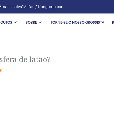
Email :
sales15-ifan@ifangroup.com
ODUTOS
SOBRE
TORNE-SE O NOSSO GROSSISTA
sfera de latão?