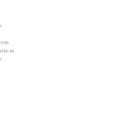
m
ecem
atão as
e