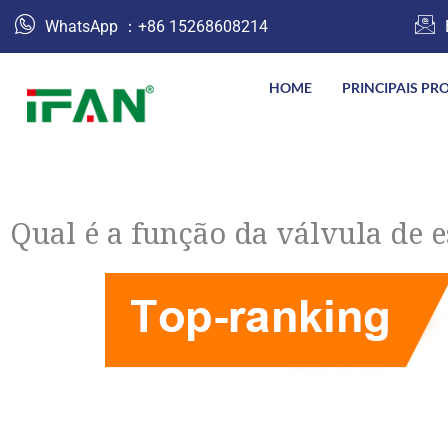
跳
WhatsApp ：+86 15268608214
至
内
HOME
PRINCIPAIS PR
容
Qual é a função da válvula de e