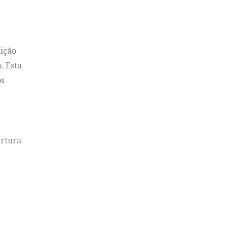
sição
. Esta
os
ertura