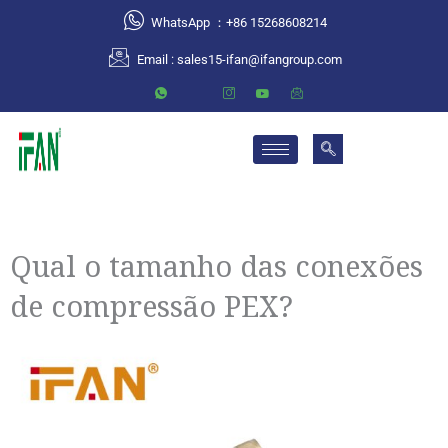
跳
WhatsApp ：+86 15268608214
至
Email :
sales15-ifan@ifangroup.com
内
容
Qual o tamanho das conexões
de compressão PEX?