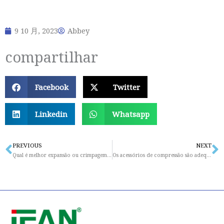
9 10 月, 2023
Abbey
compartilhar
Facebook
Twitter
Linkedin
Whatsapp
PREVIOUS
NEXT
Prev
N
Qual é melhor expansão ou crimpagem PEX?
Os acessórios de compressão são adequados para canalização?