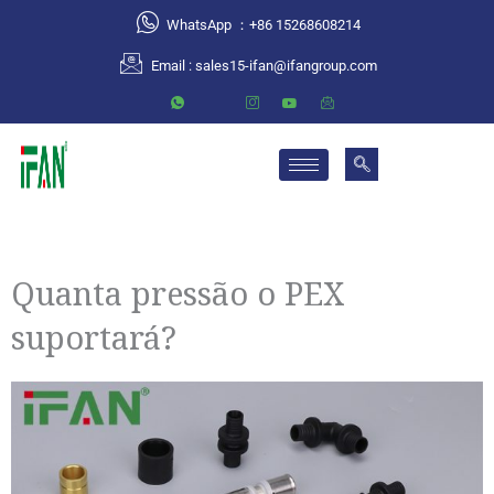
跳
WhatsApp ：+86 15268608214
至
Email :
sales15-ifan@ifangroup.com
内
容
Quanta pressão o PEX
suportará?