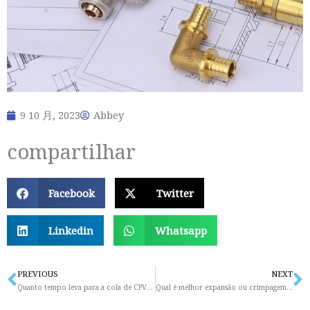
9 10 月, 2023
Abbey
compartilhar
Facebook
Twitter
Linkedin
Whatsapp
PREVIOUS
NEXT
Prev
N
Quanto tempo leva para a cola de CPVC secar?
Qual é melhor expansão ou crimpagem PEX?