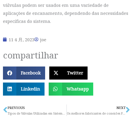
válvulas podem ser usados em uma variedade de
aplicações de encanamento, dependendo das necessidades
específicas do sistema.
11 4 月, 2023
joe
compartilhar
Facebook
Twitter
Linkedin
Whatsapp
PREVIOUS
NEXT
Prev
N
Tipos de Válvulas Utilizadas em Sistemas Hidráulicos
Os melhores fabricantes de conexões Pex para encanamentos