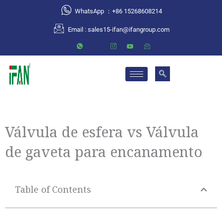
跳
WhatsApp ：+86 15268608214
至
Email :
sales15-ifan@ifangroup.com
内
容
Válvula de esfera vs Válvula
de gaveta para encanamento
Table of Contents