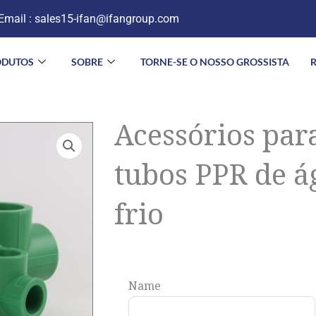
Email :
sales15-ifan@ifangroup.com
ODUTOS
SOBRE
TORNE-SE O NOSSO GROSSISTA
Acessórios par
tubos PPR de á
frio
Name