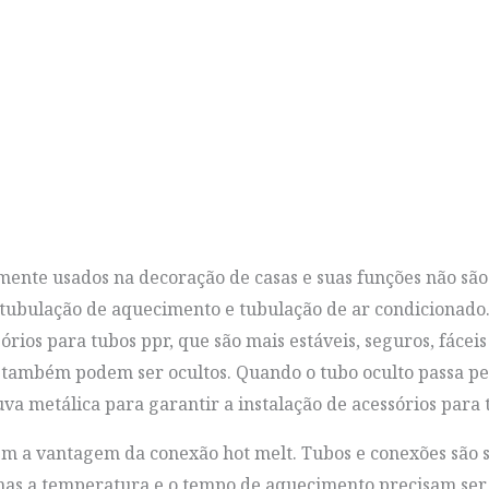
ente usados ​​​​na decoração de casas e suas funções não 
e tubulação de aquecimento e tubulação de ar condicionad
ios para tubos ppr, que são mais estáveis, seguros, fáceis
 também podem ser ocultos. Quando o tubo oculto passa pel
uva metálica para garantir a instalação de acessórios para 
 têm a vantagem da conexão hot melt. Tubos e conexões sã
as a temperatura e o tempo de aquecimento precisam ser p