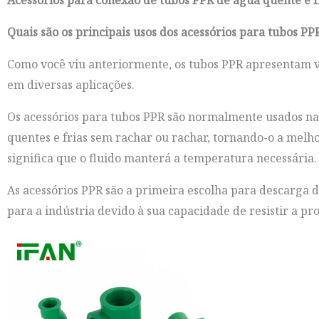
Acessórios para conexão de tubos PPR de água quente e f
Quais são os principais usos dos acessórios para tubos PP
Como você viu anteriormente, os tubos PPR apresentam vári
em diversas aplicações.
Os acessórios para tubos PPR são normalmente usados ​​n
quentes e frias sem rachar ou rachar, tornando-o a melho
significa que o fluido manterá a temperatura necessária.
As acessórios PPR são a primeira escolha para descarga de
para a indústria devido à sua capacidade de resistir a pro