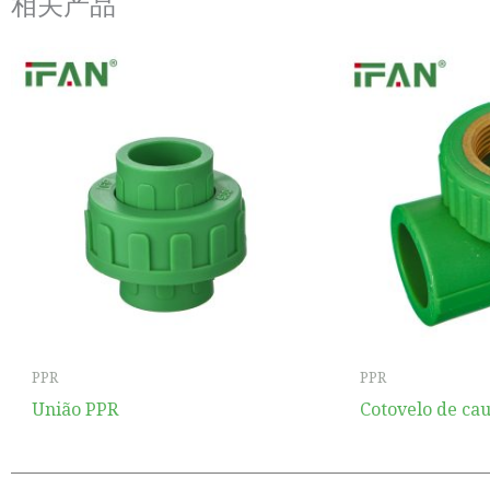
相关产品
PPR
PPR
União PPR
Cotovelo de ca