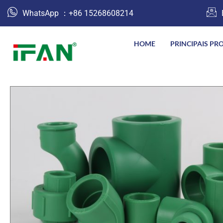
跳
WhatsApp ：+86 15268608214
至
内
HOME
PRINCIPAIS PR
容