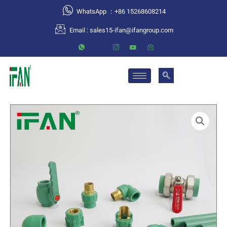
跳
WhatsApp ：+86 15268608214
至
Email :
sales15-ifan@ifangroup.com
内
容