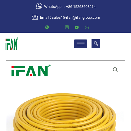
跳
WhatsApp ：+86 15268608214
至
Email :
sales15-ifan@ifangroup.com
内
容