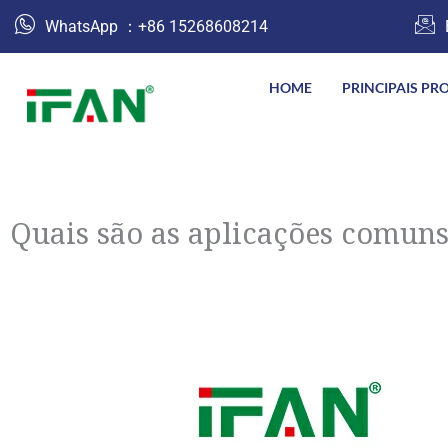
跳
WhatsApp ：+86 15268608214
至
内
HOME
PRINCIPAIS PR
容
Quais são as aplicações comuns