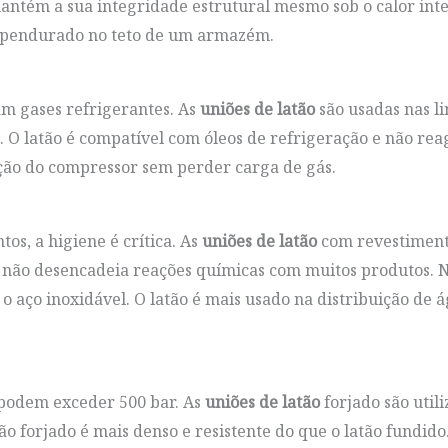
mantém a sua integridade estrutural mesmo sob o calor int
r pendurado no teto de um armazém.
am gases refrigerantes. As
uniões de latão
são usadas nas l
 O latão é compatível com óleos de refrigeração e não re
ão do compressor sem perder carga de gás.
s, a higiene é crítica. As
uniões de latão
com revestiment
r e não desencadeia reações químicas com muitos produtos. 
 o aço inoxidável. O latão é mais usado na distribuição de 
 podem exceder 500 bar. As
uniões de latão
forjado são util
ão forjado é mais denso e resistente do que o latão fundido.