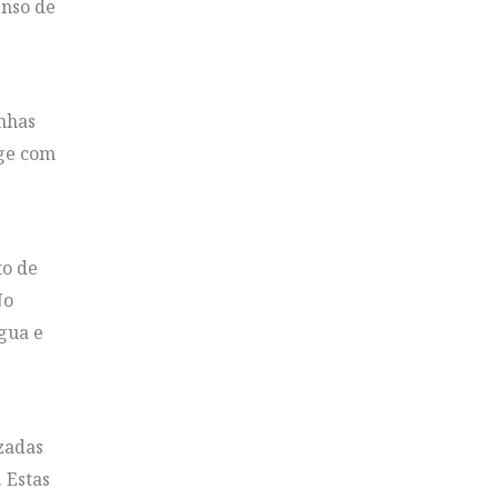
enso de
inhas
age com
o de
No
água e
izadas
 Estas