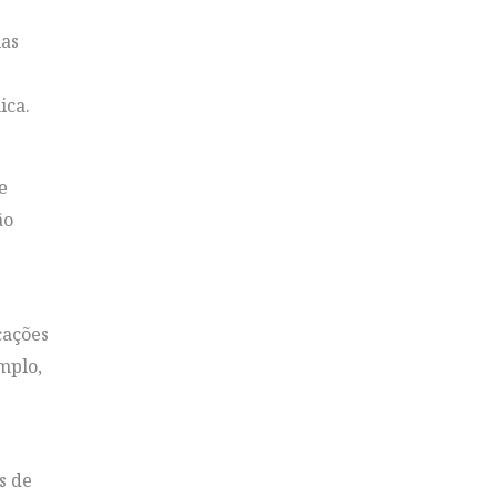
las
ica.
e
ão
cações
mplo,
s de