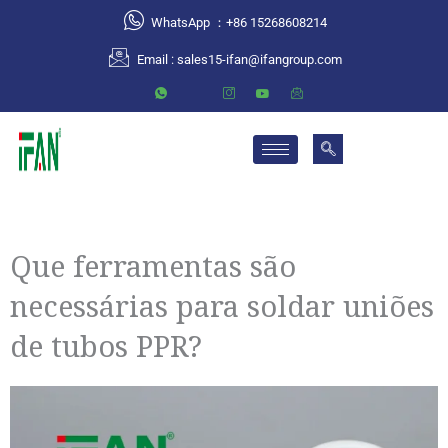
跳
WhatsApp ：+86 15268608214
至
Email :
sales15-ifan@ifangroup.com
内
容
Que ferramentas são
necessárias para soldar uniões
de tubos PPR?