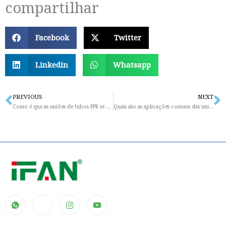
compartilhar
Facebook
Twitter
Linkedin
Whatsapp
PREVIOUS
NEXT
Prev
N
Como é que as uniões de tubos PPR se comparam com as uniões de PVC ou CPVC?
Quais são as aplicações comuns das uniões de latão?